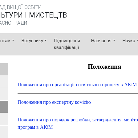
Д ВИЩОЇ ОСВІТИ
ЬТУРИ I МИСТЕЦТВ
АСНОЇ РАДИ
ентам
Вступнику
Підвищення
Навчання
Наука
кваліфікації
Положення
Положення про організацію освітнього процесу в АКіМ
Положення про експертну комісію
Положення про порядок розробки, затвердження, монітор
програм в АКіМ