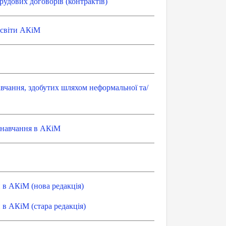
рудових договорів (контрактів)
 освіти АКіМ
вчання, здобутих шляхом неформальної та/
 навчання в АКіМ
 в АКіМ (нова редакція)
в АКіМ (стара редакція)