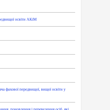
редвищої освіти АКіМ
ча фахової передвищої, вищої освіти у
ння, поновлення і переведення осіб, які