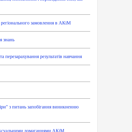
я регіонального замовлення в АКіМ
я знань
і
та перезарахування результатів навчання
ри" з питань запобігання виникненню
сексуальними домаганнями АКіМ