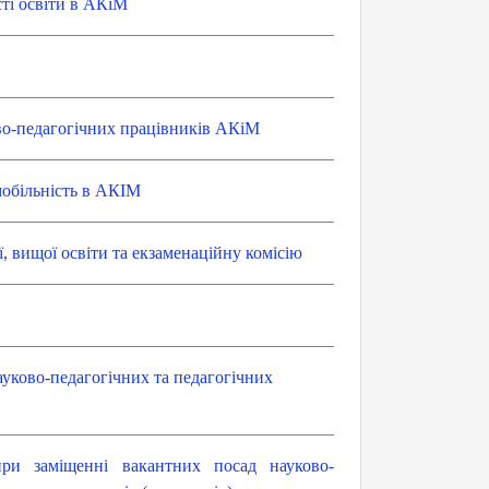
ті освіти в АКіМ
ово-педагогічних працівників АКіМ
обільніс
ть в АКІМ
, вищої освіти та екзаменаційну комісію
уково-педагогічних та педагогічних
ри заміщенні вакантних посад науково-