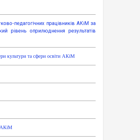
ково-педагогічних працівників АКіМ за
окий рівень оприлюднення результатів
ери культури та сфери освіти АКіМ
ь АКіМ