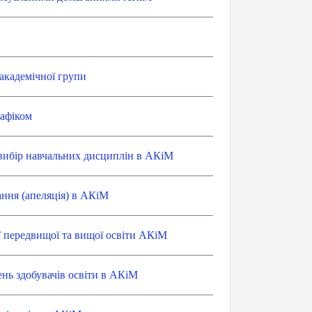
академічної групи
рафіком
 вибір навчальних дисциплін в АКіМ
ння (апеляція) в АКіМ
 передвищої та вищої освіти АКіМ
нь здобувачів освіти в АКіМ