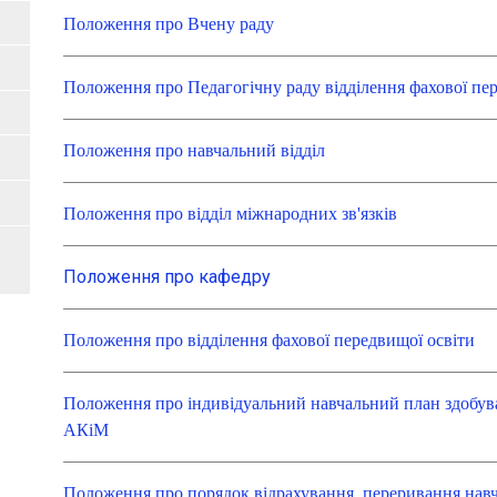
Положення про Вчену раду
Положення про Педагогічну раду відділення фахової пе
П
оложення п
ро навчальний відділ
Положення про відділ міжнародних зв'язків
Положення про кафедру
Положення про відділення фахової передвищої освіти
Положення про індивідуальний навчальний план здобува
АКіМ
Положення про порядок відрахування, переривання навча